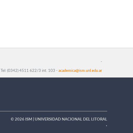
-
Tel: (0342) 4511 622/3 int. 103 -
academica@ism.unl.edu.ar
© 2026 ISM | UNIVERSIDAD NACIONAL DEL LITORAL
·