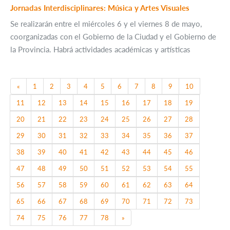
Jornadas Interdisciplinares: Música y Artes Visuales
Se realizarán entre el miércoles 6 y el viernes 8 de mayo,
coorganizadas con el Gobierno de la Ciudad y el Gobierno de
la Provincia. Habrá actividades académicas y artísticas
Previous
«
1
2
3
4
5
6
7
8
9
10
11
12
13
14
15
16
17
18
19
20
21
22
23
24
25
26
27
28
29
30
31
32
33
34
35
36
37
38
39
40
41
42
43
44
45
46
47
48
49
50
51
52
53
54
55
56
57
58
59
60
61
62
63
64
65
66
67
68
69
70
71
72
73
Next
74
75
76
77
78
»