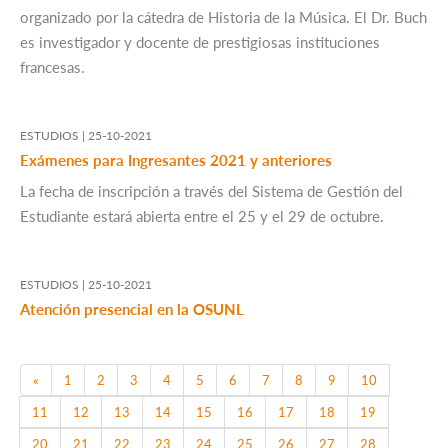
organizado por la cátedra de Historia de la Música. El Dr. Buch
es investigador y docente de prestigiosas instituciones
francesas.
ESTUDIOS |
25-10-2021
Exámenes para Ingresantes 2021 y anteriores
La fecha de inscripción a través del Sistema de Gestión del
Estudiante estará abierta entre el 25 y el 29 de octubre.
ESTUDIOS |
25-10-2021
Atención presencial en la OSUNL
Previous
«
1
2
3
4
5
6
7
8
9
10
11
12
13
14
15
16
17
18
19
20
21
22
23
24
25
26
27
28