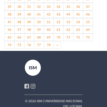
29
30
31
32
33
34
35
36
37
38
39
40
41
42
43
44
45
46
47
48
49
50
51
52
53
54
55
56
57
58
59
60
61
62
63
64
65
66
67
68
69
70
71
72
73
Next
74
75
76
77
78
»
© 2026 ISM | UNIVERSIDAD NACIONAL
DEL LITORAL