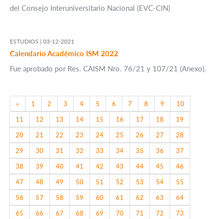
del Consejo Interuniversitario Nacional (EVC-CIN)
ESTUDIOS |
03-12-2021
Calendario Académico ISM 2022
Fue aprobado por Res. CAISM Nro. 76/21 y 107/21 (Anexo).
Previous
«
1
2
3
4
5
6
7
8
9
10
11
12
13
14
15
16
17
18
19
20
21
22
23
24
25
26
27
28
29
30
31
32
33
34
35
36
37
38
39
40
41
42
43
44
45
46
47
48
49
50
51
52
53
54
55
56
57
58
59
60
61
62
63
64
65
66
67
68
69
70
71
72
73