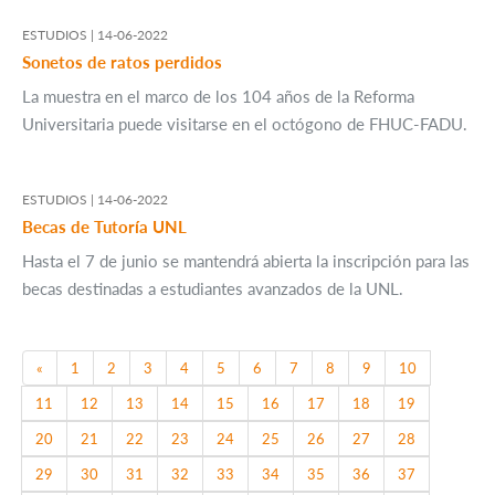
ESTUDIOS |
14-06-2022
Sonetos de ratos perdidos
La muestra en el marco de los 104 años de la Reforma
Universitaria puede visitarse en el octógono de FHUC-FADU.
ESTUDIOS |
14-06-2022
Becas de Tutoría UNL
Hasta el 7 de junio se mantendrá abierta la inscripción para las
becas destinadas a estudiantes avanzados de la UNL.
Previous
«
1
2
3
4
5
6
7
8
9
10
11
12
13
14
15
16
17
18
19
20
21
22
23
24
25
26
27
28
29
30
31
32
33
34
35
36
37