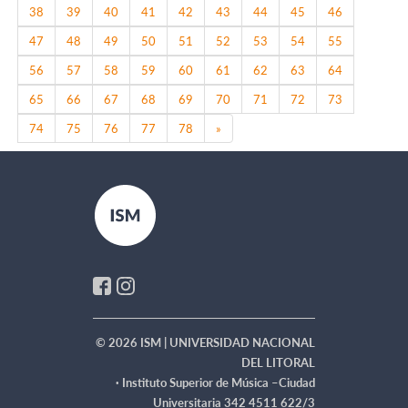
38
39
40
41
42
43
44
45
46
47
48
49
50
51
52
53
54
55
56
57
58
59
60
61
62
63
64
65
66
67
68
69
70
71
72
73
Next
74
75
76
77
78
»
© 2026 ISM | UNIVERSIDAD NACIONAL
DEL LITORAL
·
Instituto Superior de Música –Ciudad
Universitaria 342 4511 622/3