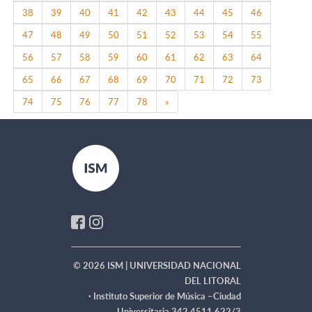
38
39
40
41
42
43
44
45
46
47
48
49
50
51
52
53
54
55
56
57
58
59
60
61
62
63
64
65
66
67
68
69
70
71
72
73
Next
74
75
76
77
78
»
© 2026 ISM | UNIVERSIDAD NACIONAL
DEL LITORAL
·
Instituto Superior de Música –Ciudad
Universitaria 342 4511 622/3