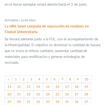
en el tercer ejemplar estará abierta hasta el 2 de junio.
ESTUDIOS |
12-05-2024
La UNL lanzó campaña de separación de residuos en
Ciudad Universitaria
Se llevará adelante junto a la FUL, con el acompañamiento de
la Municipalidad. El objetivo es disminuir la cantidad de basura
que se envía al relleno sanitario, aumentar cantidad de
materiales para reutilización y generar estrategias de
reciclado.
Previous
«
1
2
3
4
5
6
7
8
9
10
11
12
13
14
15
16
17
18
19
20
21
22
23
24
25
26
27
28
29
30
31
32
33
34
35
36
37